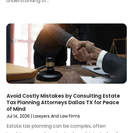
understanding of...
June 2023
(3)
May 2023
(5)
April 2023
(3)
March 2023
(2)
February 2023
(2)
January 2023
(1)
December 2022
(4)
November 2022
(3)
October 2022
(2)
September 2022
(1)
August 2022
(2)
July 2022
(3)
Avoid Costly Mistakes by Consulting Estate
Tax Planning Attorneys Dallas TX for Peace
June 2022
(4)
of Mind
May 2022
(2)
Jul 14, 2026
|
Lawyers And Law Firms
April 2022
(1)
Estate tax planning can be complex, often
March 2022
(2)