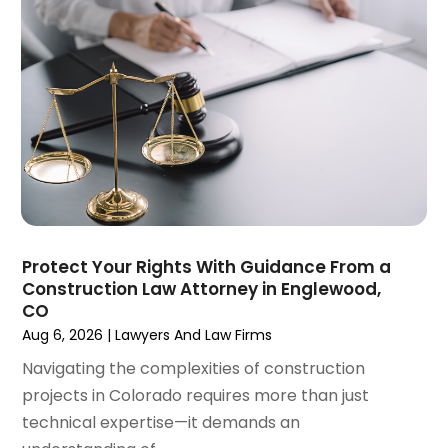
November 2024
(2)
Product Liability Attorney
(1)
October 2024
(4)
Real Estate Attorney
(6)
September 2024
(4)
Social Security Disability Attorney
(4)
August 2024
(3)
July 2024
(2)
June 2024
(4)
May 2024
(1)
April 2024
(6)
March 2024
(5)
February 2024
(5)
Protect Your Rights With Guidance From a
January 2024
(1)
Construction Law Attorney in Englewood,
December 2023
(5)
CO
November 2023
(8)
Aug 6, 2026
|
Lawyers And Law Firms
October 2023
(3)
Navigating the complexities of construction
September 2023
(5)
projects in Colorado requires more than just
August 2023
(3)
technical expertise—it demands an
July 2023
(3)