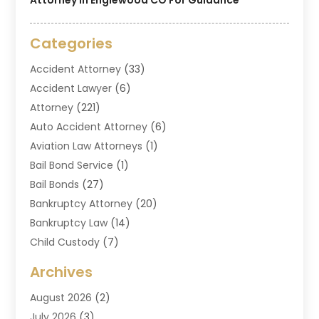
Categories
Accident Attorney
(33)
Accident Lawyer
(6)
Attorney
(221)
Auto Accident Attorney
(6)
Aviation Law Attorneys
(1)
Bail Bond Service
(1)
Bail Bonds
(27)
Bankruptcy Attorney
(20)
Bankruptcy Law
(14)
Child Custody
(7)
Criminal Attorney
(7)
Archives
Criminal Law
(6)
August 2026
(2)
Divorce And Custody
(2)
July 2026
(3)
Divorce Attorney
(20)